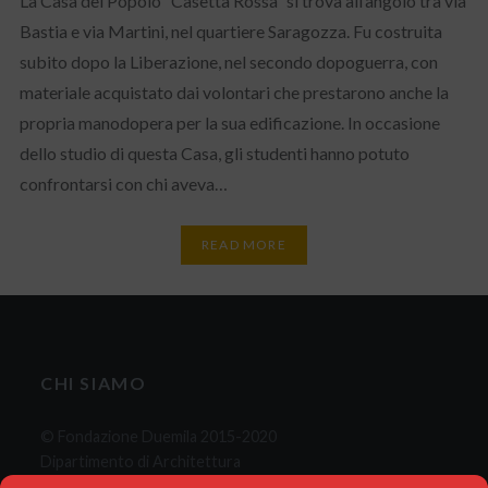
La Casa del Popolo “Casetta Rossa” si trova all’angolo tra via
Bastia e via Martini, nel quartiere Saragozza. Fu costruita
subito dopo la Liberazione, nel secondo dopoguerra, con
materiale acquistato dai volontari che prestarono anche la
propria manodopera per la sua edificazione. In occasione
dello studio di questa Casa, gli studenti hanno potuto
confrontarsi con chi aveva…
READ MORE
CHI SIAMO
© Fondazione Duemila 2015-2020
Dipartimento di Architettura
C.d.L.M. Comunicazione