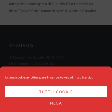
anteprima, sono opera di Claudio Pesci e tratti dal
libro “
Dove i diritti stanno di casa
” di Andrea Cavalieri.
CHI SIAMO
© Fondazione Duemila 2015-2020
Dipartimento di Architettura
C.d.L.M. Comunicazione
Usiamo cookie per ottimizzare il nostro sito web ed i nostri servizi.
TUTTI I COOKIE
NEGA